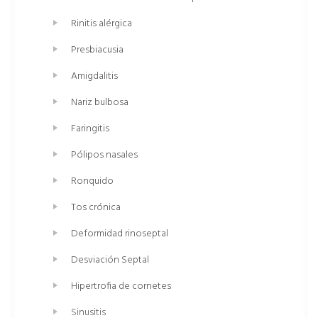
Rinitis alérgica
Presbiacusia
Amigdalitis
Nariz bulbosa
Faringitis
Pólipos nasales
Ronquido
Tos crónica
Deformidad rinoseptal
Desviación Septal
Hipertrofia de cornetes
Sinusitis