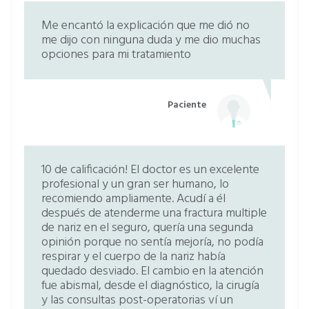
Miringotomia y colocación tubos drenaje
Sin especificar
Me encantó la explicación que me dió no
me dijo con ninguna duda y me dio muchas
opciones para mi tratamiento
Adenoidectomia
Sin especificar
Paciente
Rinoplastia estética
Sin especificar
Visitas sucesivas Otorrinolaringología
Sin especificar
10 de calificación! El doctor es un excelente
profesional y un gran ser humano, lo
recomiendo ampliamente. Acudí a él
Tratamiento quirúrgico de absceso
después de atenderme una fractura multiple
de nariz en el seguro, quería una segunda
retroauricular simple
opinión porque no sentía mejoría, no podía
Sin especificar
respirar y el cuerpo de la nariz había
quedado desviado. El cambio en la atención
fue abismal, desde el diagnóstico, la cirugía
Rehabilitación vestibular
Sin especificar
y las consultas post-operatorias ví un