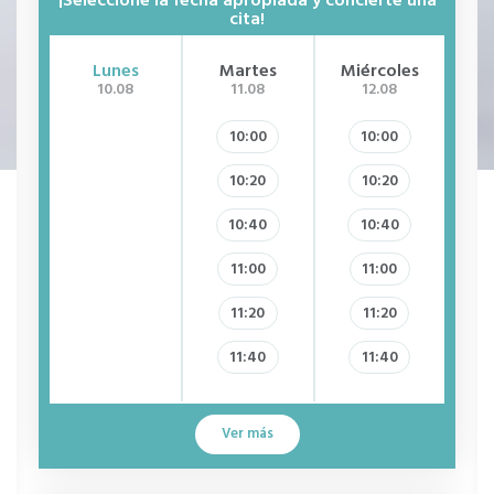
¡Seleccione la fecha apropiada y concierte una
cita!
Lunes
Martes
Miércoles
J
10.08
11.08
12.08
10:00
10:00
10:20
10:20
10:40
10:40
11:00
11:00
11:20
11:20
11:40
11:40
Ver más