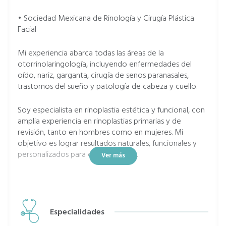
• Sociedad Mexicana de Rinología y Cirugía Plástica
Facial
Mi experiencia abarca todas las áreas de la
otorrinolaringología, incluyendo enfermedades del
oído, nariz, garganta, cirugía de senos paranasales,
trastornos del sueño y patología de cabeza y cuello.
Soy especialista en rinoplastia estética y funcional, con
amplia experiencia en rinoplastias primarias y de
revisión, tanto en hombres como en mujeres. Mi
objetivo es lograr resultados naturales, funcionales y
personalizados para cada paciente.
Ver más
Aquí encontrarás atención médica de calidad, con
trato humano y cercano. Para mí, lo más importante
siempre será el bienestar del paciente.
Especialidades