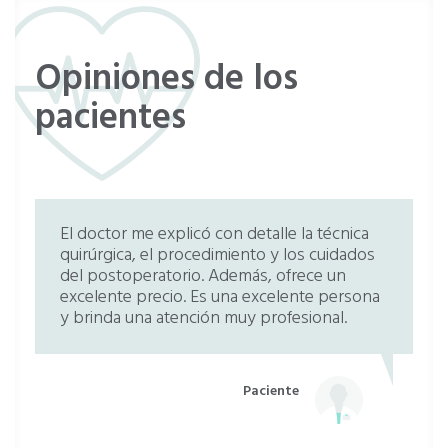
Exploración vestibular básica
Sin especificar
Opiniones de los
Punción endoscópica de senos
pacientes
paranasales
Sin especificar
Otoplastia
Sin especificar
El doctor me explicó con detalle la técnica
quirúrgica, el procedimiento y los cuidados
Cirugía para apnea del sueño
del postoperatorio. Además, ofrece un
excelente precio. Es una excelente persona
Sin especificar
y brinda una atención muy profesional.
Extirpación de la glándula sublingual
Sin especificar
Paciente