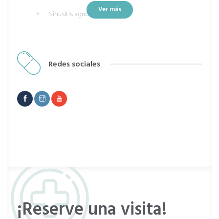
Ver más
Sinusitis aguda
Sinusitis aguda o cronica
Faringitis bacteriana
Redes sociales
Laringitis
¡Reserve una visita!