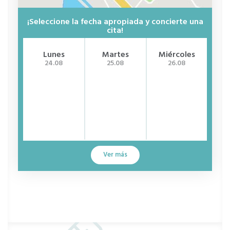
¡Seleccione la fecha apropiada y concierte una
cita!
Lunes
Martes
Miércoles
J
24.08
25.08
26.08
Ver más