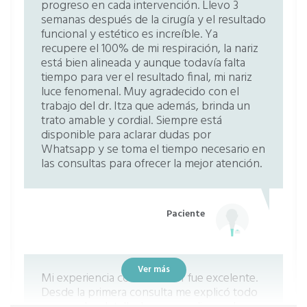
progreso en cada intervención. Llevo 3
semanas después de la cirugía y el resultado
Absceso
Sin especificar
funcional y estético es increíble. Ya
recupere el 100% de mi respiración, la nariz
está bien alineada y aunque todavía falta
Cirugía fístulas orosinusales y oronasales
tiempo para ver el resultado final, mi nariz
Sin especificar
luce fenomenal. Muy agradecido con el
trabajo del dr. Itza que además, brinda un
trato amable y cordial. Siempre está
Nasolaringoscopia
Sin especificar
disponible para aclarar dudas por
Whatsapp y se toma el tiempo necesario en
las consultas para ofrecer la mejor atención.
Frenoplastia lingual
Sin especificar
Paciente
Extirpación de la glándula submaxilar más
vaciado ganglionar
Sin especificar
Ver más
Mi experiencia con el doctor fue excelente.
Desde la primera consulta me explicó todo
Cateterismo de la trompa de eustaquio