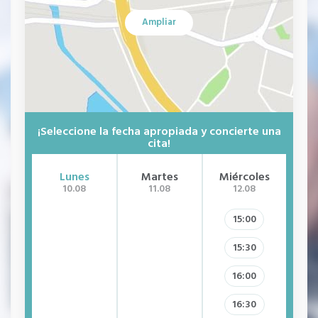
Ampliar
¡Seleccione la fecha apropiada y concierte una
cita!
Lunes
Martes
Miércoles
J
10.08
11.08
12.08
15:00
15:30
16:00
16:30