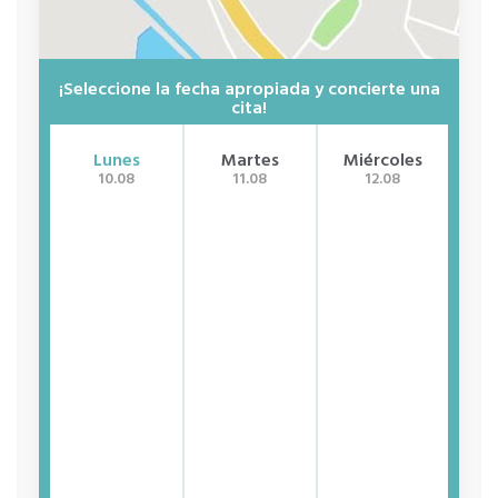
¡Seleccione la fecha apropiada y concierte una
cita!
Lunes
Martes
Miércoles
J
10.08
11.08
12.08